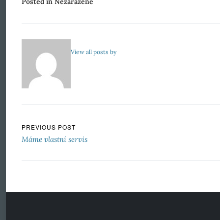
Posted in Nezařazené
View all posts by
Navigace pro příspěvek
PREVIOUS POST
Máme vlastní servis