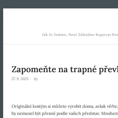
Skip to Content
Jak Je Známo, Není Záhodno Kupovat Pomy
Zapomeňte na trapné přev
27. 9. 2023
by
Originální kostým si můžete vyrobit doma, avšak věřte,
by nemusel být přesně podle vašich představ. Mnohem l