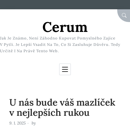
Skip to Content
SEA
Cerum
Jak Je Známo, Není Záhodno Kupovat Pomyslného Zajíce
V Pytli. Je Lepší Vsadit Na To, Co Si Zasluhuje Důvěru. Tedy
Určitě I Na Právě Tento Web.
U nás bude váš mazlíček
v nejlepších rukou
9. 1. 2025
by