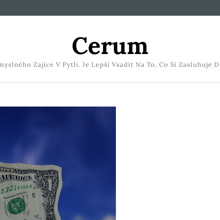
Cerum
slného Zajíce V Pytli. Je Lepší Vsadit Na To, Co Si Zasluhuje D