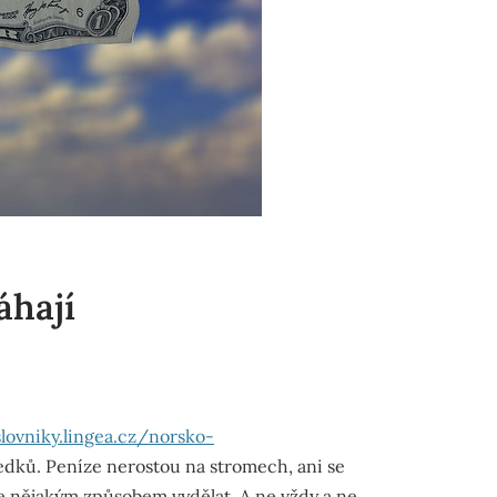
áhají
slovniky.lingea.cz/norsko-
dků. Peníze nerostou na stromech, ani se
síme nějakým způsobem vydělat. A ne vždy a ne