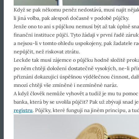
Když se pak někomu peněz nedostává, musí najít nějaký 
li jiná volba, pak alespoň dočasně v podobě půjčky.
Jenže ono to ani s půjčkou nemusí být až tak úplně sn
finanční instituce půjčí. Tyto žádají v první řadě zár
a nejsou-li v tomto ohledu uspokojeny, pak žadatele ra
nepůjčit, než riskovat ztrátu.
Leckde tak musí zájemce o půjčku hodně složitě prokaz
po něm chtějí doložení dostatečně vysokých, ne-li pří
přiznání dokazující úspěšnou výdělečnou činnost, dalš
mnozí chtějí vše zmíněné i nezmíněné naráz.
A když člověk nemůže vyhovět a tudíž je mu tu pomoc
banka, která by se uvolila půjčit? Pak už zbývají snad 
registru
. Půjčky, které fungují na jiném principu, a tu