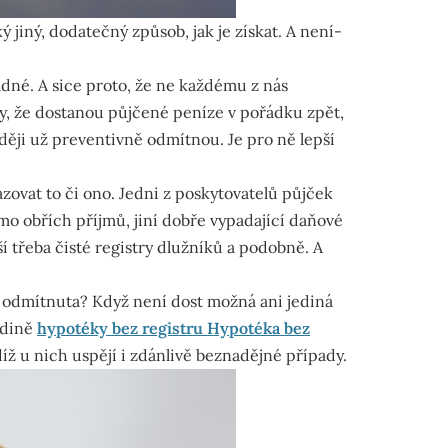
jiný, dodatečný způsob, jak je získat. A není-
adné. A sice proto, že ne každému z nás
uky, že dostanou půjčené peníze v pořádku zpět,
ději už preventivně odmítnou. Je pro ně lepší
ovat to či ono. Jedni z poskytovatelů půjček
mo obřích příjmů, jiní dobře vypadající daňové
í třeba čisté registry dlužníků a podobně. A
 odmítnuta? Když není dost možná ani jediná
jedině
hypotéky bez registru Hypotéka bez
díž u nich uspějí i zdánlivě beznadějné případy.