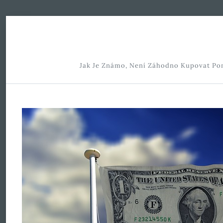
Skip to Content
Jak Je Známo, Není Záhodno Kupovat Pomy