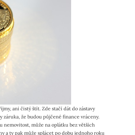
my, ani čistý štít. Zde stačí dát do zástavy
by záruka, že budou půjčené finance vráceny.
u nemovitost, může na oplátku bez větších
ny a ty pak může splácet po dobu jednoho roku