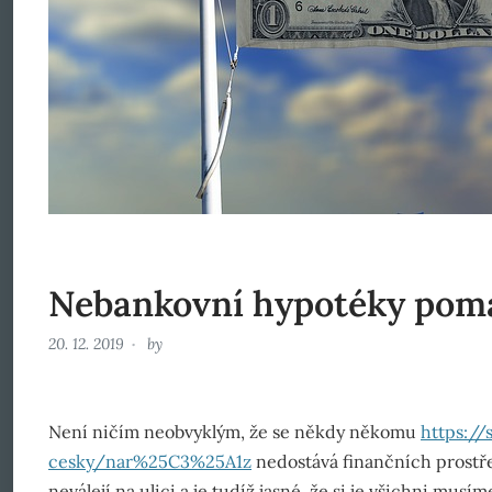
Nebankovní hypotéky pom
20. 12. 2019
by
Není ničím neobvyklým, že se někdy někomu
https://
cesky/nar%25C3%25A1z
nedostává finančních prostře
neválejí na ulici a je tudíž jasné, že si je všichni mu