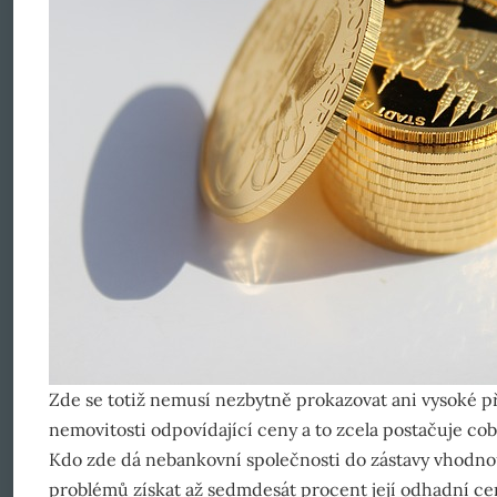
Zde se totiž nemusí nezbytně prokazovat ani vysoké příj
nemovitosti odpovídající ceny a to zcela postačuje co
Kdo zde dá nebankovní společnosti do zástavy vhodno
problémů získat až sedmdesát procent její odhadní ce