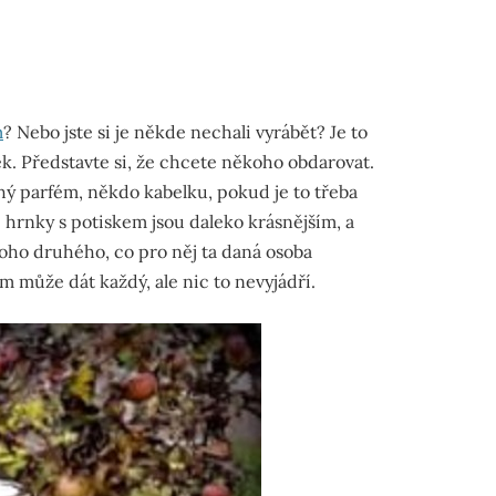
m
? Nebo jste si je někde nechali vyrábět? Je to
ek. Představte si, že chcete někoho obdarovat.
hý parfém, někdo kabelku, pokud je to třeba
 hrnky s potiskem jsou daleko krásnějším, a
oho druhého, co pro něj ta daná osoba
m může dát každý, ale nic to nevyjádří.