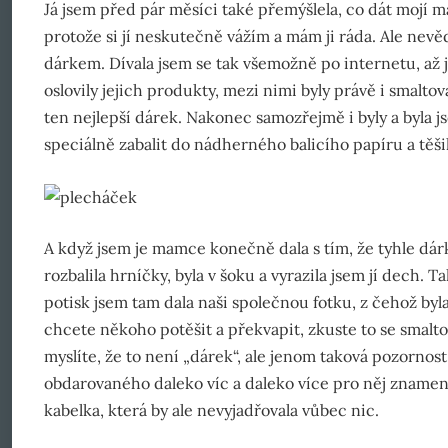
Já jsem před pár měsíci také přemýšlela, co dát mojí m
protože si jí neskutečně vážím a mám ji ráda. Ale nevědě
dárkem. Dívala jsem se tak všemožně po internetu, až
oslovily jejich produkty, mezi nimi byly právě i smalto
ten nejlepší dárek. Nakonec samozřejmě i byly a byla 
speciálně zabalit do nádherného balicího papíru a těši
A když jsem je mamce konečně dala s tím, že tyhle dár
rozbalila hrníčky, byla v šoku a vyrazila jsem jí dech. T
potisk jsem tam dala naši společnou fotku, z čehož byl
chcete někoho potěšit a překvapit, zkuste to se smalt
myslíte, že to není „dárek“, ale jenom taková pozornost
obdarovaného daleko víc a daleko více pro něj znamen
kabelka, která by ale nevyjadřovala vůbec nic.