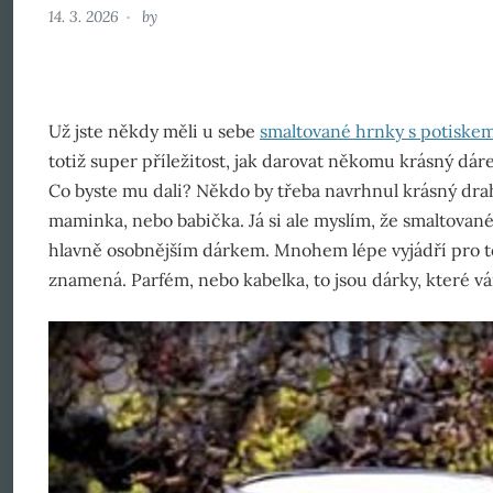
14. 3. 2026
by
Už jste někdy měli u sebe
smaltované hrnky s potiske
totiž super příležitost, jak darovat někomu krásný dár
Co byste mu dali? Někdo by třeba navrhnul krásný dra
maminka, nebo babička. Já si ale myslím, že smaltované
hlavně osobnějším dárkem. Mnohem lépe vyjádří pro t
znamená. Parfém, nebo kabelka, to jsou dárky, které vá