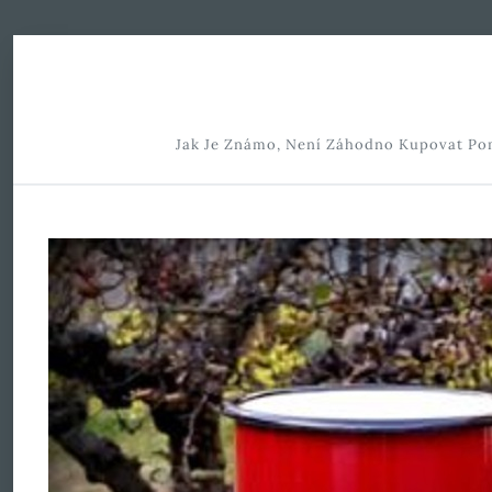
Skip to Content
Jak Je Známo, Není Záhodno Kupovat Pomy