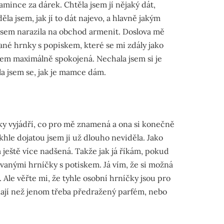
amince za dárek. Chtěla jsem jí nějaký dát,
la jsem, jak jí to dát najevo, a hlavně jakým
 jsem narazila na obchod armenit. Doslova mě
vané hrnky s popiskem, které se mi zdály jako
jsem maximálně spokojená. Nechala jsem si je
la jsem se, jak je mamce dám.
ky vyjádří, co pro mě znamená a ona si konečně
akhle dojatou jsem ji už dlouho neviděla. Jako
a ještě více nadšená. Takže jak já říkám, pokud
ovanými hrníčky s potiskem. Já vím, že si možná
. Ale věřte mi, že tyhle osobní hrníčky jsou pro
ají než jenom třeba předražený parfém, nebo