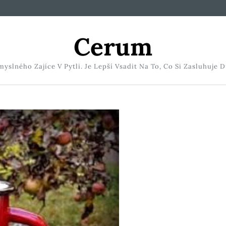
Cerum
slného Zajíce V Pytli. Je Lepší Vsadit Na To, Co Si Zasluhuje D