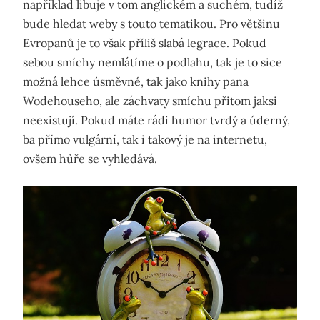
například libuje v tom anglickém a suchém, tudíž
bude hledat weby s touto tematikou. Pro většinu
Evropanů je to však příliš slabá legrace. Pokud
sebou smíchy nemlátíme o podlahu, tak je to sice
možná lehce úsměvné, tak jako knihy pana
Wodehouseho, ale záchvaty smíchu přitom jaksi
neexistují. Pokud máte rádi humor tvrdý a úderný,
ba přímo vulgární, tak i takový je na internetu,
ovšem hůře se vyhledává.