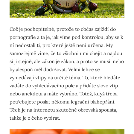
Což je pochopitelné, protože to občas zajíždí do
pornografie a ta je, jak víme pod kontrolou, aby se k
ní nedostali ti, pro které ještě není určena. My
samozřejmě víme, že to všichni umí obejít a najdou
si ji stejně, ale zákon je zákon, a proto se musí, nebo
by alespoň měl dodržovat. Velmi lehce se
vyhledávají vtipy na určité téma. To, které hledáte
zadáte do vyhledávacího pole a přidáte slovo vtip,
nebo anekdota a máte vybráno. Totéž, když třeba
potřebujete poslat někomu legrační blahopřání.
Těch je na internetu skutečně obrovská spousta,
takže je z čeho vybírat.